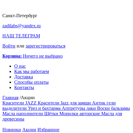
Санкт-Петербург
zadilabs@yandex.ru
НАШ ТЕЛЕГРАМ
Войти
или
зарегистрироваться
Корзина:
Ничего не выбрано
О нас
Как мы работаем
Доставка
Способы оплаты
Контакты
Главная
/
Акции
Красители JAZZ
Красители Jazz для замши
Антик гели
выделители
Урез и бахтарма
Аппретуры лаки
Воски бальзамы
Масла наполнители
Щётки
Морилки авторские
Масла для
древесины
Новинки
Акции
Избранное