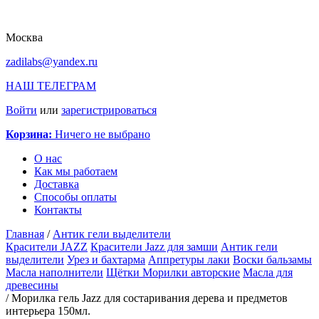
Москва
zadilabs@yandex.ru
НАШ ТЕЛЕГРАМ
Войти
или
зарегистрироваться
Корзина:
Ничего не выбрано
О нас
Как мы работаем
Доставка
Способы оплаты
Контакты
Главная
/
Антик гели выделители
Красители JAZZ
Красители Jazz для замши
Антик гели
выделители
Урез и бахтарма
Аппретуры лаки
Воски бальзамы
Масла наполнители
Щётки
Морилки авторские
Масла для
древесины
/
Морилка гель Jazz для состаривания дерева и предметов
интерьера 150мл.