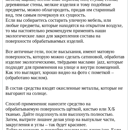
деревянные стены, мелкие изделия и тому подобные
предметы, можно облагородить, придав им старинный
вид, тем самым почеркнув их сущность.
Если вы собираетесь состарить уличную мебель, или
любые предметы, которые находятся на открытом воздухе,
то мы настоятельно рекомендуем применять наши
экологические лаки для закрепления состава на
поверхности обрабатываемых изделий.
Все античные гели, после высыхания, имеют матовую
поверхность, которую можно сделать сатиновой, обработав
изделие экологическими, твёрдыми маслами
jazz
, которые
подходят для применения на улице и внутри помещений.
Как это выглядит, хорошо видно на фото с пометкой –
(обработано маслом).
В состав средства входят окисленные металлы, которые не
выгорают на солнце.
Способ применения: нанесите средство на
обрабатываемую поверхность щёткой, кистью или Х/Б
тканью. Дайте подсохнуть или высохнуть полностью.
Затем, вытрите лишнее делая упор на выпуклые части,
закругления и углы – так будет красивее.
Дайте высохнуть и покройте маслом или лаком
jazz
. Если