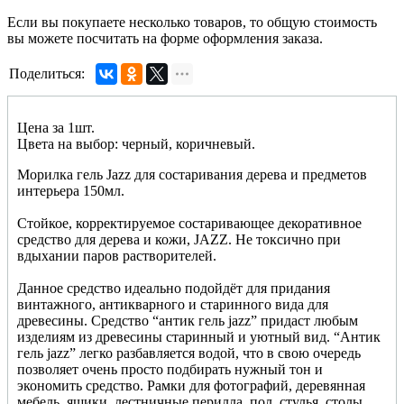
Если вы покупаете несколько товаров, то общую стоимость
вы можете посчитать на форме оформления заказа.
Поделиться:
Цена за 1шт.
Цвета на выбор: черный, коричневый.
Морилка гель Jazz для состаривания дерева и предметов
интерьера 150мл.
Стойкое, корректируемое состаривающее декоративное
средство для дерева и кожи,
JAZZ
. Не токсично при
вдыхании паров растворителей.
Данное средство идеально подойдёт для придания
винтажного, антикварного и старинного вида для
древесины. Средство “антик гель
jazz
” придаст любым
изделиям из древесины старинный и уютный вид. “Антик
гель
jazz
” легко разбавляется водой, что в свою очередь
позволяет очень просто подбирать нужный тон и
экономить средство. Рамки для фотографий, деревянная
мебель, ящики, лестничные перилла, пол, стулья, столы,