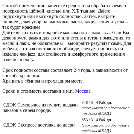
Способ применения: нанесите средство на обрабатываемую
поверхность щёткой, кистью или Х/Б тканью. Дайте
подсохнуть или высохнуть полностью. Затем, вытрите
лишнее делая упор на выпуклые части, закругления и углы –
так будет красивее.
Дайте высохнуть и покройте маслом или лаком
jazz
. Если Вы
декорируете рамки для фото или стены внутри помещения, то
масло и лаки, не обязательны – выбирайте результат сами. Для
мебели, которая постоянно в обиходе, следует наносить на
изделие лак
jazz
, для стойкости и комфортного применения
изделия в быту.
Срок годности состава составляет 2-4 года, в зависимости от
способа хранения.
Хранить в тёмном и прохладном месте.
Сроки и стоимость доставки в н.п.
Москва
348
/ 3 - 4 Раб. дн.
СДЭК Самовывоз из пункта выдачи
(срок указан при доставке в
заказов в своем городе.
пределах МКАД.)
653
/ 3 - 4 Раб. дн.
СДЭК Экспресс доставка до двери
(срок указан при доставке в
пределах МКАД.)