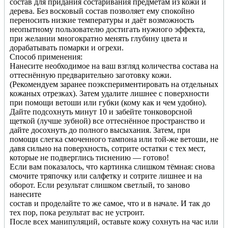
состав для придания состаривания предметам из кожи и
дерева. Без восковый состав позволяет ему спокойно
переносить низкие температуры и даёт возможность
неопытному пользователю достигать нужного эффекта,
при желании многократно менять глубину цвета и
дорабатывать помарки и огрехи.
Способ применения:
Нанесите необходимое на ваш взгляд количества состава на
оттеснённую предварительно заготовку кожи.
(Рекомендуем заранее поэкспериментировать на отдельных
кожаных отрезках). Затем удалите лишнее с поверхности
при помощи ветоши или губки (кому как и чем удобно).
Дайте подсохнуть минут 10 и забейте тонковорсной
щеткой (лучше зубной) все оттеснённое пространство и
дайте досохнуть до полного высыхания. Затем, при
помощи слегка смоченного тампона или той-же ветоши, не
давя сильно на поверхность, сотрите остатки с тех мест,
которые не подверглись тиснению — готово!
Если вам показалось, что картинка слишком тёмная: снова
смочите тряпочку или салфетку и сотрите лишнее и на
оборот. Если результат слишком светлый, то заново
нанесите
состав и проделайте то же самое, что и в начале. И так до
тех пор, пока результат вас не устроит.
После всех манипуляций, оставьте кожу сохнуть на час или