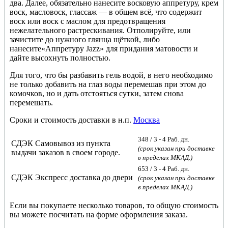
два. Далее, обязательно нанесите восковую аппретуру, крем
воск, масловоск, глассаж — в общем всё, что содержит
воск или воск с маслом для предотвращения
нежелательного растрескивания. Отполируйте, или
зачистите до нужного глянца щёткой, либо
нанесите«Аппретуру Jazz» для придания матовости и
дайте высохнуть полностью.
Для того, что бы разбавить гель водой, в него необходимо
не только добавить на глаз воды перемешав при этом до
комочков, но и дать отстояться сутки, затем снова
перемешать.
Сроки и стоимость доставки в н.п.
Москва
348
/ 3 - 4 Раб. дн.
СДЭК Самовывоз из пункта
(срок указан при доставке
выдачи заказов в своем городе.
в пределах МКАД.)
653
/ 3 - 4 Раб. дн.
СДЭК Экспресс доставка до двери
(срок указан при доставке
в пределах МКАД.)
Если вы покупаете несколько товаров, то общую стоимость
вы можете посчитать на форме оформления заказа.