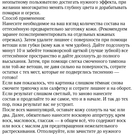
неопытному пользователю достигать нужного эффекта, при
желании многократно менять глубину цвета и дорабатывать
помарки и огрехи.
Способ применения:
Нанесите необходимое на ваш взгляд количества состава на
оттеснённую предварительно заготовку кожи. (Рекомендуем
заранее поэкспериментировать на отдельных кожаных
отрезках). Затем удалите лишнее с поверхности при помощи
ветоши или губки (кому как и чем удобно). Дайте подсохнуть
минут 10 и забейте тонковорсной щеткой (лучше зубной) все
оттеснённое пространство и дайте досохнуть до полного
высыхания. Затем, при помощи слегка смоченного тампона
или той-же ветоши, не давя сильно на поверхность, сотрите
остатки с тех мест, которые не подверглись тиснению —
готово!
Если вам показалось, что картинка слишком тёмная: снова
смочите тряпочку или салфетку и сотрите лишнее и на оборот.
Если результат слишком светлый, то заново нанесите
состав и проделайте то же самое, что и в начале. И так до тех
пор, пока результат вас не устроит.
После всех манипуляций, оставьте кожу сохнуть на час или
два. Далее, обязательно нанесите восковую аппретуру, крем
воск, масловоск, глассаж — в общем всё, что содержит воск
или воск с маслом для предотвращения нежелательного
растрескивания. Отполируйте, или зачистите до нужного