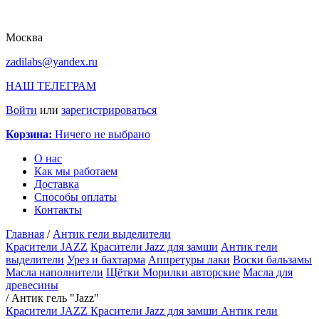
Москва
zadilabs@yandex.ru
НАШ ТЕЛЕГРАМ
Войти
или
зарегистрироваться
Корзина:
Ничего не выбрано
О нас
Как мы работаем
Доставка
Способы оплаты
Контакты
Главная
/
Антик гели выделители
Красители JAZZ
Красители Jazz для замши
Антик гели
выделители
Урез и бахтарма
Аппретуры лаки
Воски бальзамы
Масла наполнители
Щётки
Морилки авторские
Масла для
древесины
/
Антик гель "Jazz"
Красители JAZZ
Красители Jazz для замши
Антик гели