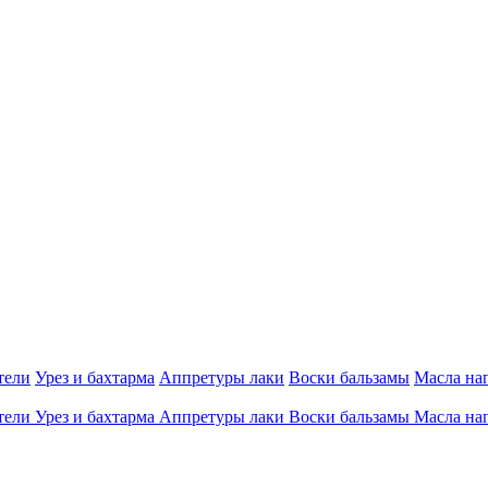
тели
Урез и бахтарма
Аппретуры лаки
Воски бальзамы
Масла на
тели
Урез и бахтарма
Аппретуры лаки
Воски бальзамы
Масла на