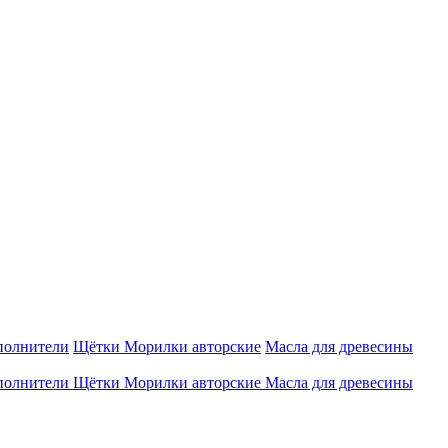
полнители
Щётки
Морилки авторские
Масла для древесины
полнители
Щётки
Морилки авторские
Масла для древесины